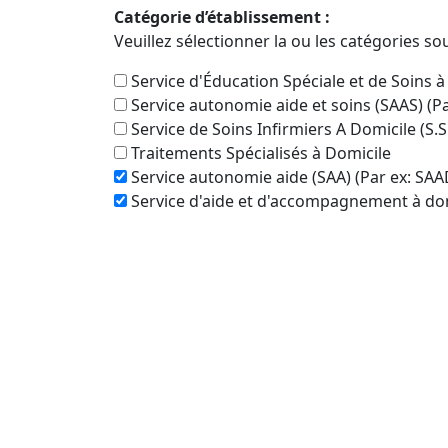
Catégorie d’établissement :
Veuillez sélectionner la ou les catégories so
Service d'Éducation Spéciale et de Soins à
Service autonomie aide et soins (SAAS) (P
Service de Soins Infirmiers A Domicile (S.S
Traitements Spécialisés à Domicile
Service autonomie aide (SAA) (Par ex: SAA
Service d'aide et d'accompagnement à dom
Périmètre de recherche autour de :
Villers
Veuillez sélectionner la distance dans la list
Recherche dans le même département qu
Oui
Pas seulement
Rechercher