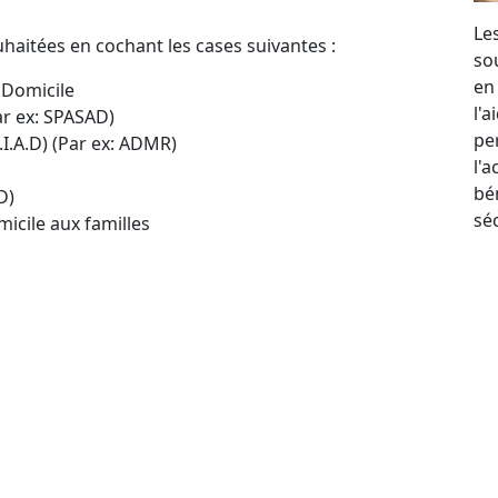
Le
uhaitées en cochant les cases suivantes :
so
en
 Domicile
l'
ar ex: SPASAD)
per
.I.A.D) (Par ex: ADMR)
l'
bé
D)
sé
icile aux familles
-Saint-Christophe
e suivante :
e :
Villers-Saint-Christophe