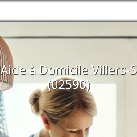
T
'Aide à Domicile Villers
(02590)