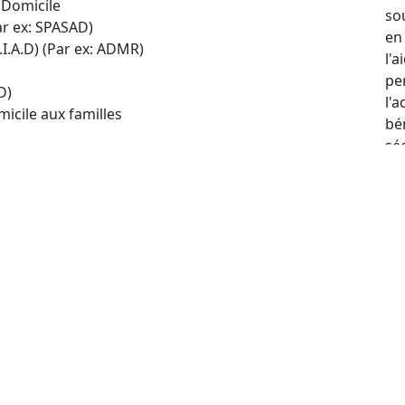
 Domicile
so
ar ex: SPASAD)
en
.I.A.D) (Par ex: ADMR)
l'
per
D)
l'
icile aux familles
bé
sé
court
e suivante :
e :
Blérancourt
n de 5 km, une nouvelle recherche dans un rayon