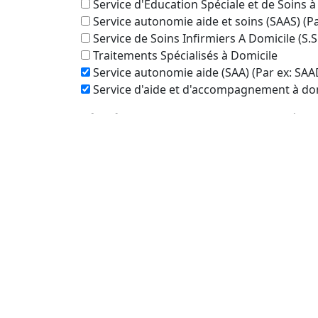
Service d'Éducation Spéciale et de Soins à
Service autonomie aide et soins (SAAS) (P
Service de Soins Infirmiers A Domicile (S.S
Traitements Spécialisés à Domicile
Service autonomie aide (SAA) (Par ex: SAA
Service d'aide et d'accompagnement à dom
Périmètre de recherche autour de :
Bléran
Veuillez sélectionner la distance dans la list
Recherche dans le même département qu
Oui
Pas seulement
Rechercher
Aucun établissement trouvé dans un rayo
plus large pourrait donner des résultats.