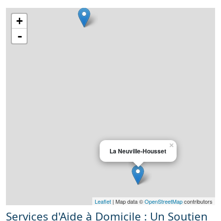
+
-
×
La Neuville-Housset
Leaflet
| Map data ©
OpenStreetMap
contributors
Services d'Aide à Domicile : Un Soutien