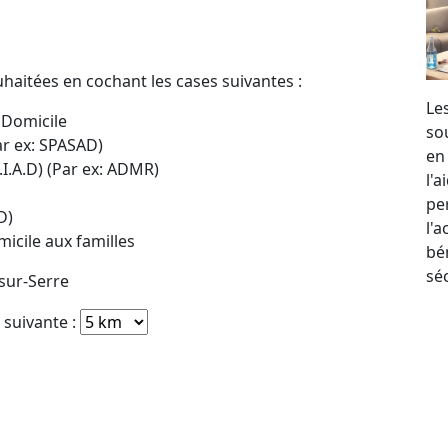
uhaitées en cochant les cases suivantes :
Le
 Domicile
so
ar ex: SPASAD)
en
.I.A.D) (Par ex: ADMR)
l'
per
D)
l'
icile aux familles
bé
sé
sur-Serre
e suivante :
e :
Rozoy-sur-Serre