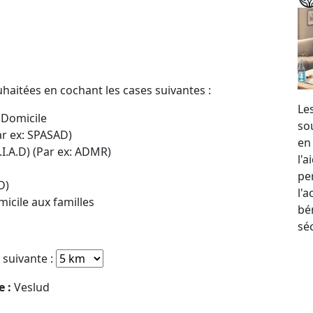
uhaitées en cochant les cases suivantes :
Le
 Domicile
so
ar ex: SPASAD)
en
.I.A.D) (Par ex: ADMR)
l'
per
D)
l'
icile aux familles
bé
sé
e suivante :
e :
Veslud