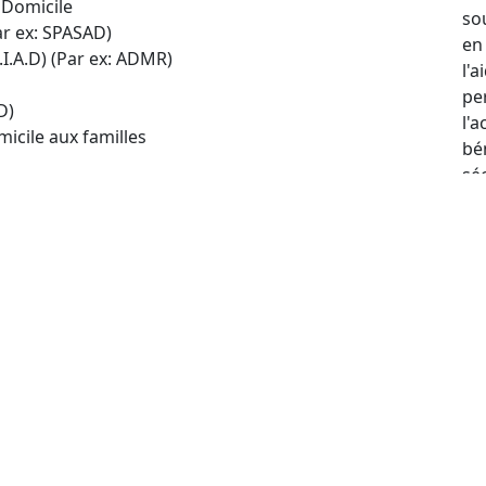
 Domicile
so
ar ex: SPASAD)
en
.I.A.D) (Par ex: ADMR)
l'
per
D)
l'
icile aux familles
bé
sé
Gobain
e suivante :
e :
Saint-Gobain
n de 5 km, une nouvelle recherche dans un rayon