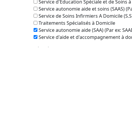
Service d'Éducation Spéciale et de Soins à
Service autonomie aide et soins (SAAS) (P
Service de Soins Infirmiers A Domicile (S.S
Traitements Spécialisés à Domicile
Service autonomie aide (SAA) (Par ex: SAA
Service d'aide et d'accompagnement à dom
Périmètre de recherche autour de :
Saint-
Veuillez sélectionner la distance dans la list
Recherche dans le même département qu
Oui
Pas seulement
Rechercher
Aucun établissement trouvé dans un rayo
plus large pourrait donner des résultats.