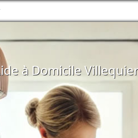
T
'Aide à Domicile Villequi