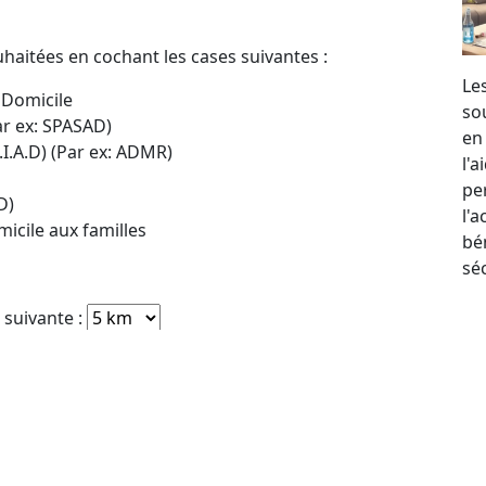
uhaitées en cochant les cases suivantes :
Le
 Domicile
so
ar ex: SPASAD)
en
.I.A.D) (Par ex: ADMR)
l'
per
D)
l'
icile aux familles
bé
sé
e suivante :
e :
Polliat