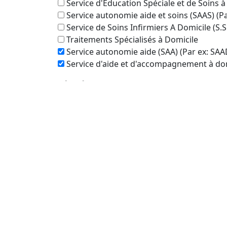
Service d'Éducation Spéciale et de Soins à
Service autonomie aide et soins (SAAS) (P
Service de Soins Infirmiers A Domicile (S.S
Traitements Spécialisés à Domicile
Service autonomie aide (SAA) (Par ex: SAA
Service d'aide et d'accompagnement à dom
Périmètre de recherche autour de :
Conzie
Veuillez sélectionner la distance dans la list
Recherche dans le même département qu
Oui
Pas seulement
Rechercher
Aucun établissement trouvé dans un rayo
plus large pourrait donner des résultats.