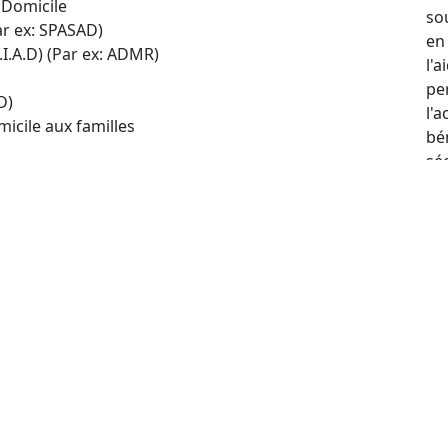
 Domicile
so
ar ex: SPASAD)
en
.I.A.D) (Par ex: ADMR)
l'
per
D)
l'
icile aux familles
bé
sé
u
e suivante :
e :
Conzieu
n de 5 km, une nouvelle recherche dans un rayon